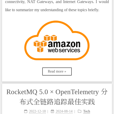
connectivity, NAT Gateways, and Internet Gateways. I would
like to summarize my understanding of these topics briefly.
Read more »
RocketMQ 5.0 × OpenTelemetry 分
布式全链路追踪最佳实践
2022-12-18
2024-08-14
Tech