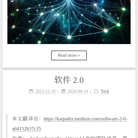
Read more »
软件 2.0
2023-12-10
2024-08-14
Tech
本文翻译自：
https://karpathy.medium.com/software-2-0-
a64152b37c35