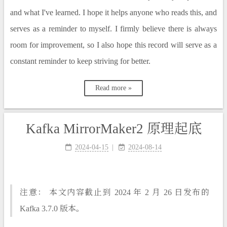
and what I've learned. I hope it helps anyone who reads this, and
serves as a reminder to myself. I firmly believe there is always
room for improvement, so I also hope this record will serve as a
constant reminder to keep striving for better.
Read more »
Kafka MirrorMaker2 原理起底
2024-04-15
2024-08-14
注意： 本文内容截止到 2024 年 2 月 26 日发布的
Kafka 3.7.0 版本。