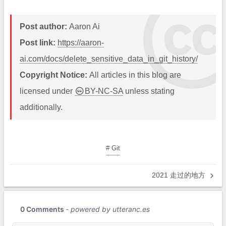
Post author:
Aaron Ai
Post link:
https://aaron-
ai.com/docs/delete_sensitive_data_in_git_history/
Copyright Notice:
All articles in this blog are
licensed under
BY-NC-SA
unless stating
additionally.
# Git
2021 走过的地方