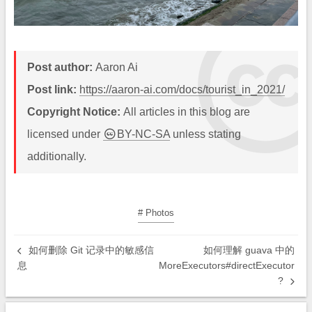
Post author:
Aaron Ai
Post link:
https://aaron-ai.com/docs/tourist_in_2021/
Copyright Notice:
All articles in this blog are
licensed under
BY-NC-SA
unless stating
additionally.
# Photos
如何删除 Git 记录中的敏感信
如何理解 guava 中的
息
MoreExecutors#directExecutor
?